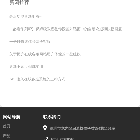
新闻推荐
最近功能更新汇总~
【必看系列02】保姆级教程教你设置对话窗中的自动欢迎和快捷回复
一分钟快速体验莺语客服
关于提升在线客服网站用户体验的一些建议
更新不多，但都实用
APP接入在线客服系统的三种方式
网站导航
联系我们
首页
深圳市龙岗区启迪协信科技园4栋1101室
产品
0755-89399594