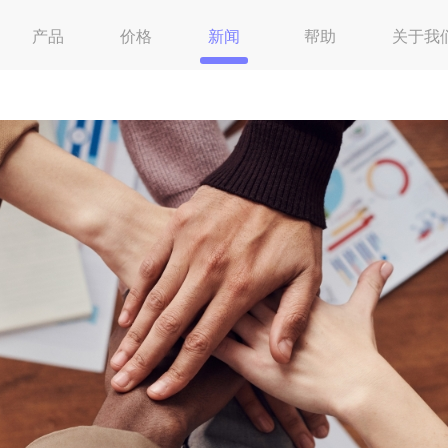
产品
价格
新闻
帮助
关于我