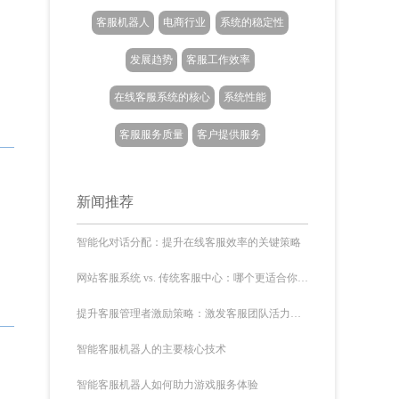
客服机器人
电商行业
系统的稳定性
发展趋势
客服工作效率
在线客服系统的核心
系统性能
客服服务质量
客户提供服务
新闻推荐
智能化对话分配：提升在线客服效率的关键策略
网站客服系统 vs. 传统客服中心：哪个更适合你的业务？
提升客服管理者激励策略：激发客服团队活力的实践与探索
智能客服机器人的主要核心技术
智能客服机器人如何助力游戏服务体验