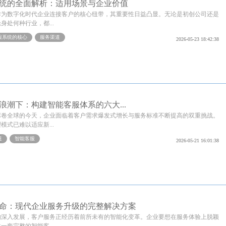
统的全面解析：适用场景与企业价值
作为数字化时代企业连接客户的核心纽带，其重要性日益凸显。无论是初创公司还是
身处何种行业，都...
服系统的核心
服务渠道
2026-05-23 18:42:38
浪潮下：构建智能客服体系的六大...
席卷全球的今天，企业面临着客户需求爆发式增长与服务标准不断提高的双重挑战。
模式已难以适应新...
道
智能客服
2026-05-21 16:01:38
命：现代企业服务升级的完整解决方案
的深入发展，客户服务正经历着前所未有的智能化变革。企业要想在服务体验上脱颖