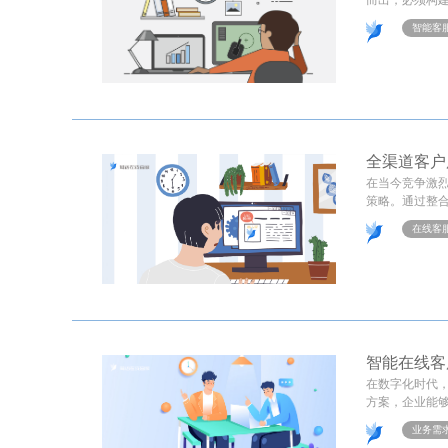
而出，必须构建
智能客
全渠道客户
在当今竞争激
策略。通过整合
在线客
智能在线客
在数字化时代
方案，企业能够
业务需