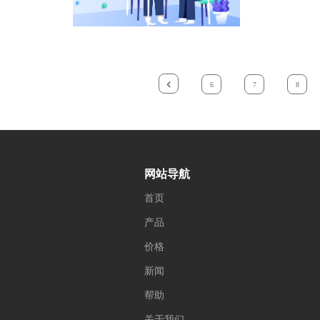
6
7
8
网站导航
首页
产品
价格
新闻
帮助
关于我们