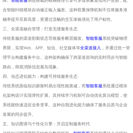
降。
智能客服
系统搭载的模糊推理引擎可穿透表象直指用户意图，配
合智能纠错模块自动修正输入偏差。这种双重保障机制不仅将服务准
确率提升至新高度，更通过流畅的交互体验强化了用户粘性。
三、全渠道融合管理：打造无缝服务生态
传统客服的渠道割裂状态导致服务断层频发。
智能客服
系统突破物理
界限，实现Web、APP、短信、社交媒体等
全渠道接入
，并通过统一管
理平台构建服务中台。这种架构确保了跨渠道咨询的实时同步与智能
路由，彻底消除信息孤岛现象。
四、动态进化能力：构建可持续服务生态
传统系统面临知识膨胀时易出现性能衰减，而
智能客服
系统通过模块
化架构设计实现弹性扩展。其持续学习机制可自动优化算法模型，使
系统能快速适应业务变革。这种自我进化能力确保了服务品质与企业
发展的同步提升。
五、知识图谱与个性化引擎：开启定制服务时代