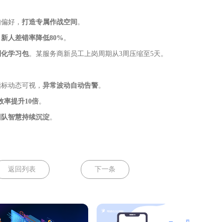
知偏好，
打造专属作战空间
。
，
新人差错率降低80%
。
制化学习包
。某服务商新员工上岗周期从3周压缩至5天。
指标动态可视，
异常波动自动告警
。
效率提升10倍
。
团队智慧持续沉淀
。
返回列表
下一条