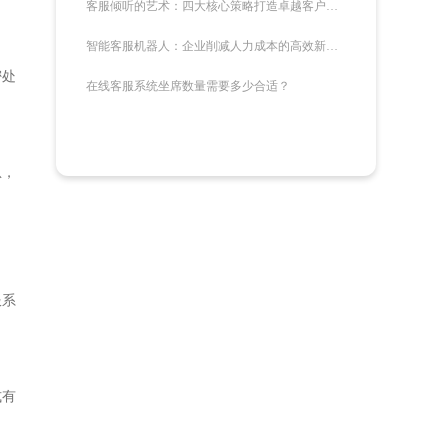
客服倾听的艺术：四大核心策略打造卓越客户体验
，
智能客服机器人：企业削减人力成本的高效新选择
密处
在线客服系统坐席数量需要多少合适？
息，
服系
式有