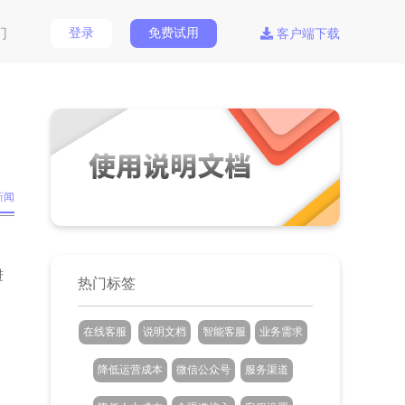
们
登录
免费试用
客户端下载
新闻
进
热门标签
在线客服
说明文档
智能客服
业务需求
降低运营成本
微信公众号
服务渠道