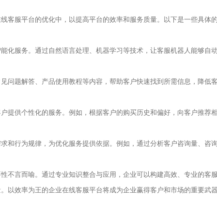
线客服平台的优化中，以提高平台的效率和服务质量。以下是一些具体
能化服务。通过自然语言处理、机器学习等技术，让客服机器人能够自
见问题解答、产品使用教程等内容，帮助客户快速找到所需信息，降低
户提供个性化的服务。例如，根据客户的购买历史和偏好，向客户推荐
求和行为规律，为优化服务提供依据。例如，通过分析客户咨询量、咨
性不言而喻。通过专业知识整合与应用，企业可以构建高效、专业的客
量。以效率为王的企业在线客服平台将成为企业赢得客户和市场的重要武