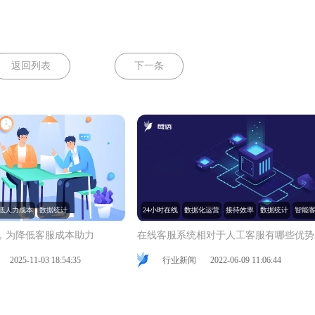
返回列表
下一条
低人力成本
数据统计
24小时在线
数据化运营
接待效率
数据统计
智能
，为降低客服成本助力
在线客服系统相对于人工客服有哪些优势
2025-11-03 18:54:35
行业新闻
2022-06-09 11:06:44