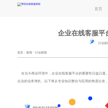
首页
企业在线客服平
行业新
首页
>
新闻
>
行业新闻
在当今商业环境中，企业在线客服平台的重要性日益凸显。
企业的业务增长。以下将从专业知识整合与应用的角度出发