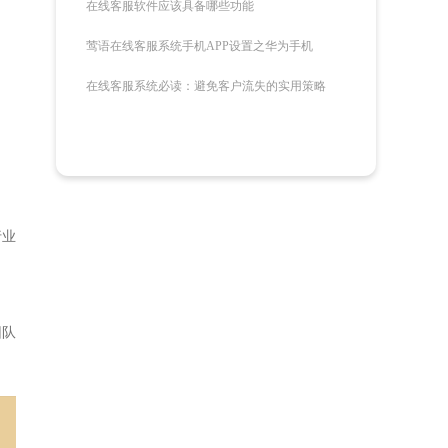
在线客服软件应该具备哪些功能
莺语在线客服系统手机APP设置之华为手机
在线客服系统必读：避免客户流失的实用策略
行业
团队