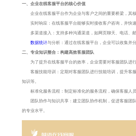
一、企业在线客服平台的核心价值
企业在线客服平台作为企业与客户之间的重要桥梁，其核
实时响应：在线客服平台能够实时接收客户咨询，并快速
多渠道接入：支持多种沟通渠道，如网页聊天、电话、邮
数据统计
与分析：通过在线客服平台，企业可以收集并
二、专业知识整合：构建高效客服团队
为了提升在线客服平台的效率，企业需要对客服团队进行
客服技能培训：定期对客服团队进行技能培训，提升客服
知识等。
标准化服务流程：制定标准化的服务流程，确保客服人员
团队协作与知识共享：建立团队协作机制，促进客服团队
的专业水平。