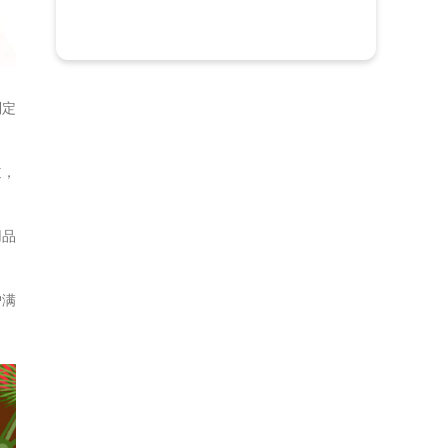
制定
道，
用品
户满