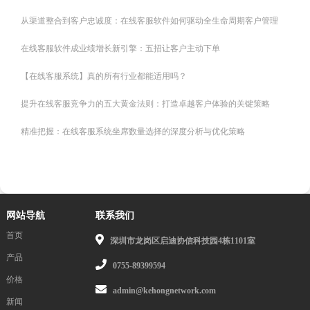
从渠道整合到客户忠诚度：在线客服软件如何驱动全生命周期客户管理
在线客服软件成业绩增长新引擎：五招让客户主动下单
【在线客服系统】真的所有行业都能适用吗？
提升在线客服竞争力的五大黄金法则：打造卓越客户体验的关键策略
精准把握：在线客服系统坐席数量选择的深度分析与优化策略
网站导航
联系我们
首页
深圳市龙岗区启迪协信科技园4栋1101室
产品
0755-89399594
价格
admin@kehongnetwork.com
新闻